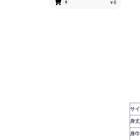
￥0
0
サイ
身丈
身巾