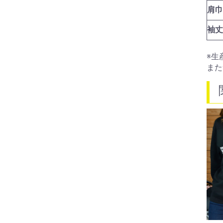
肩巾
袖丈
※生
また