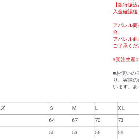
【銀行振込
入金確認後
アパレル商
合、
アパレル商
ご了承くだ
※受注生産
■お使いの
り、実際の
います。あ
ズ
Ｓ
M
L
XＬ
お買い物を続ける
カートへ進む
64
67
70
73
50
53
56
59