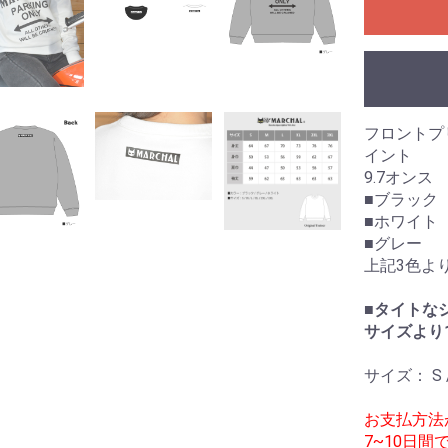
フロントプ
イント
9.7オンス
■ブラック
■ホワイト
■グレー
上記3色よ
■タイトな
サイズより
サイズ： S / M
お支払方法
7~10日