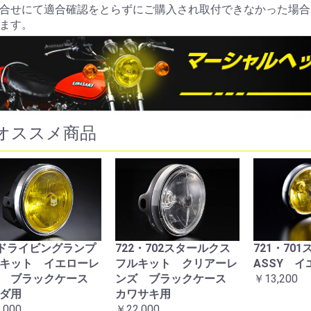
合せにて適合確認をとらずにご購入され取付できなかった場合
ます。
オススメ商品
9ドライビングランプ
722・702スタールクス
721・70
キット イエローレ
フルキット クリアーレ
ASSY 
ズ ブラックケース
ンズ ブラックケース
￥13,200
ダ用
カワサキ用
,000
￥22,000