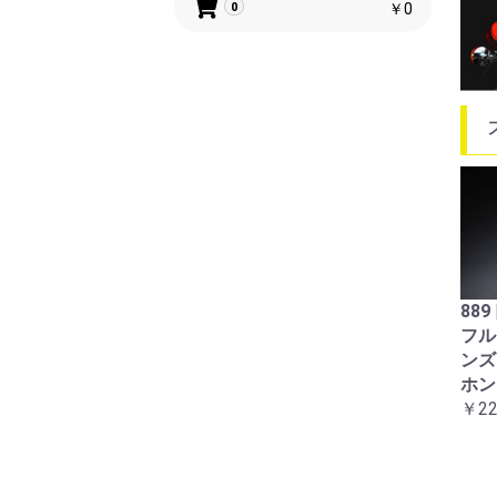
￥0
0
88
フル
ン
ホン
￥22
No.89224
PARKINGONLY トレーナ
ー
No.89419