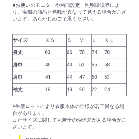
■お使いのモニターや画面設定、照明環境等によ
り、実際の商品と色味が異なって見える場合がござ
います。あらかじめご了承ください。
サイズ
ＸＳ
Ｓ
Ｍ
Ｌ
ＸＬ
身丈
63
66
70
74
78
身巾
46
49
52
55
58
肩巾
41
44
47
50
53
袖丈
18
19
20
22
24
※生産ロットにより衣服本体の仕様が若干異なる場
合があります。
またサイズに関しても若干の個体差がある場合がご
ざいます。