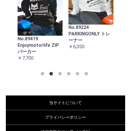
88
ンプ
エロ
ック
用
No.89224
￥22,
PARKINGONLY トレ
No.89419
ーナー
ZIPパー
Enjoymotorlife ZIP
￥6,050
パーカー
￥7,700
当サイトについて
プライバシーポリシー