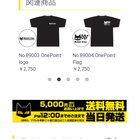
関連商品
お買い物を続ける
カートへ進む
int
No.89003 OnePoint
No.89004 OnePoint
No.89
logo
Flag
￥4,9
￥2,750
￥2,750