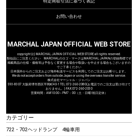
特定商取引法に基づく表記
お問い合わせ
MARCHAL JAPAN OFFICIAL WEB STORE
copyright (c) MARCHAL JAPAN OFFICIAL WEB STORE all rights reserved.
類似品にご注意ください MARCHALのロゴ・マークはMARCHAL JAPANの登録商標です
掲載商品の仕様・価格等は予告なく変更する場合や取扱いを中止する場合もございますの
でご了承ください
日本国外からのご注文および海外転送サービスを利用してのご注文はお断りします。
We do not accept orders from outside Japan or using the overseas transfer service.
株式会社マーシャル・ジャパン
593-8307 大阪府堺市西区平岡町40-1 TEL:072-260-2080(お電話でのご注文は受け付けて
おりません。) FAX:072-260-2030
営業時間：AM10:00～PM7：00（土・日曜/祝日定休）
カテゴリー
722・702ヘッドランプ 4輪車用