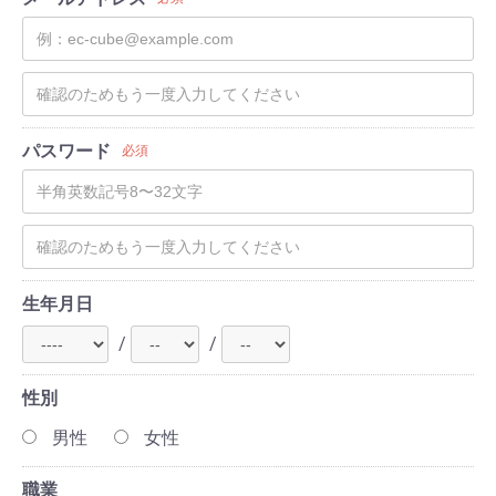
パスワード
必須
生年月日
/
/
性別
男性
女性
職業