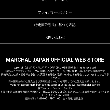
プライバシーポリシー
特定商取引法に基づく表記
お問い合わせ
MARCHAL JAPAN OFFICIAL WEB STORE
copyright (c) MARCHAL JAPAN OFFICIAL WEB STORE all rights reserved.
類似品にご注意ください MARCHALのロゴ・マークはMARCHAL JAPANの登録商標です
掲載商品の仕様・価格等は予告なく変更する場合や取扱いを中止する場合もございますのでご了承
ください
日本国外からのご注文および海外転送サービスを利用してのご注文はお断りします。
We do not accept orders from outside Japan or using the overseas transfer service.
株式会社マーシャル・ジャパン
593-8307 大阪府堺市西区平岡町40-1 TEL:072-260-2080(お電話でのご注文は受け付けておりませ
ん。) FAX:072-260-2030
営業時間：AM10:00～PM7：00（土・日曜/祝日定休）