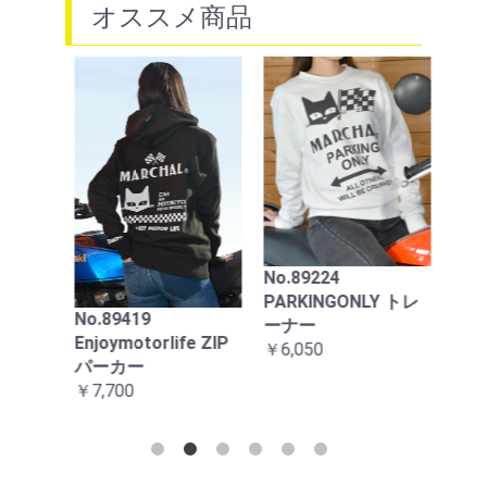
オススメ商品
お買い物を続ける
カートへ進む
88
ンプ
エロ
ック
用
No.89224
￥22,
PARKINGONLY トレ
No.89419
ーナー
ZIPパー
Enjoymotorlife ZIP
￥6,050
パーカー
￥7,700