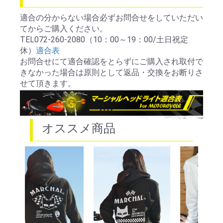
適合の分からない場合必ずお問合せをしていただい
てからご購入ください。
TEL072-260-2080（10：00～19：00/土日祝定
休）
適合表
お問合せにて適合確認をとらずにご購入され取付で
きなかった場合は原則として返品・交換をお断りさ
せて頂きます。
オススメ商品
88
ンプ