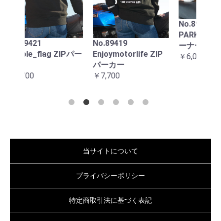
エロ
ック
用
No.89224
￥22,
PARKINGONLY トレ
No.89419
ーナー
ZIPパー
Enjoymotorlife ZIP
￥6,050
パーカー
お買い物を続ける
カートへ進む
￥7,700
当サイトについて
プライバシーポリシー
特定商取引法に基づく表記