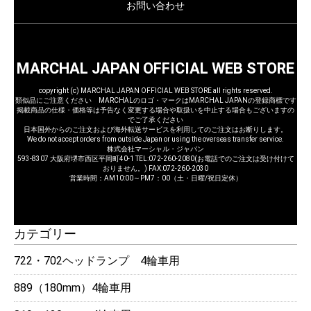
お問い合わせ
MARCHAL JAPAN OFFICIAL WEB STORE
copyright (c) MARCHAL JAPAN OFFICIAL WEB STORE all rights reserved.
類似品にご注意ください MARCHALのロゴ・マークはMARCHAL JAPANの登録商標です
掲載商品の仕様・価格等は予告なく変更する場合や取扱いを中止する場合もございますの
でご了承ください
日本国外からのご注文および海外転送サービスを利用してのご注文はお断りします。
We do not accept orders from outside Japan or using the overseas transfer service.
株式会社マーシャル・ジャパン
593-8307 大阪府堺市西区平岡町40-1 TEL:072-260-2080(お電話でのご注文は受け付けて
おりません。) FAX:072-260-2030
営業時間：AM10:00～PM7：00（土・日曜/祝日定休）
カテゴリー
722・702ヘッドランプ 4輪車用
889（180mm）4輪車用