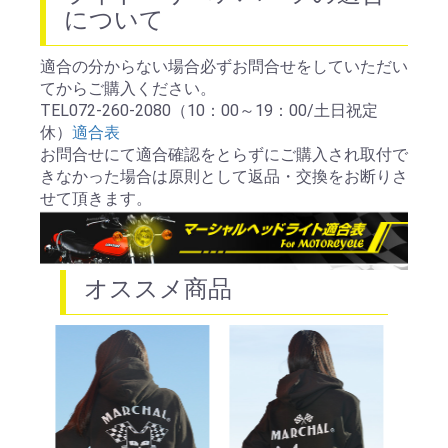
について
適合の分からない場合必ずお問合せをしていただい
てからご購入ください。
TEL072-260-2080（10：00～19：00/土日祝定
休）
適合表
お買い物を続ける
カートへ進む
お問合せにて適合確認をとらずにご購入され取付で
きなかった場合は原則として返品・交換をお断りさ
せて頂きます。
オススメ商品
88