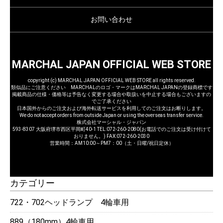
お問い合わせ
MARCHAL JAPAN OFFICIAL WEB STORE
copyright (c) MARCHAL JAPAN OFFICIAL WEB STORE all rights reserved.
類似品にご注意ください MARCHALのロゴ・マークはMARCHAL JAPANの登録商標です
掲載商品の仕様・価格等は予告なく変更する場合や取扱いを中止する場合もございますの
でご了承ください
日本国外からのご注文および海外転送サービスを利用してのご注文はお断りします。
We do not accept orders from outside Japan or using the overseas transfer service.
株式会社マーシャル・ジャパン
593-8307 大阪府堺市西区平岡町40-1 TEL:072-260-2080(お電話でのご注文は受け付けて
おりません。) FAX:072-260-2030
営業時間：AM10:00～PM7：00（土・日曜/祝日定休）
カテゴリー
722・702ヘッドランプ 4輪車用
889（180mm）4輪車用