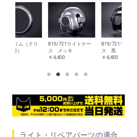
トケー
819/721ライトケー
819リムクリップ（5
888
ス 黒
個セット）
ップ
￥4,400
￥550
￥55
ライト・リペアパーツの適合