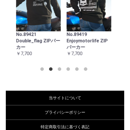
ンプ
エロ
ック
用
No.89224
￥22,
PARKINGONLY トレ
No.89419
ーナー
ZIPパー
Enjoymotorlife ZIP
￥6,050
パーカー
￥7,700
当サイトについて
プライバシーポリシー
特定商取引法に基づく表記