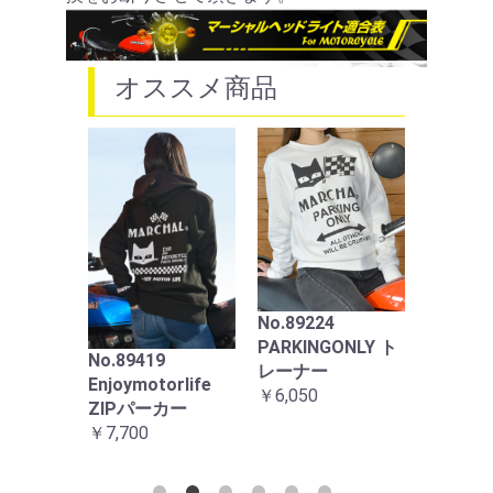
オススメ商品
889ド
ランプ
お買い物を続ける
カートへ進む
ト イ
ズ ブ
No.89224
ス ホ
PARKINGONLY ト
￥22,00
No.89419
レーナー
ag ZIP
Enjoymotorlife
￥6,050
ZIPパーカー
￥7,700