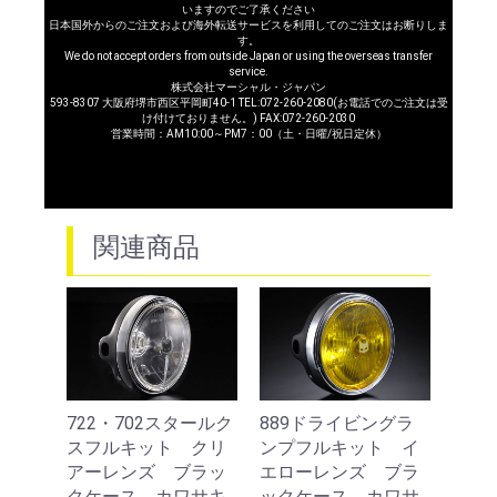
いますのでご了承ください
日本国外からのご注文および海外転送サービスを利用してのご注文はお断りしま
す。
We do not accept orders from outside Japan or using the overseas transfer
service.
株式会社マーシャル・ジャパン
593-8307 大阪府堺市西区平岡町40-1 TEL:072-260-2080(お電話でのご注文は受
け付けておりません。) FAX:072-260-2030
営業時間：AM10:00～PM7：00（土・日曜/祝日定休）
関連商品
ールク
722・702スタールク
889ドライビングラ
88
イエ
スフルキット クリ
ンプフルキット イ
ンプ
ッキ
アーレンズ ブラッ
エローレンズ ブラ
エロ
キ用
クケース カワサキ
ックケース カワサ
キケ