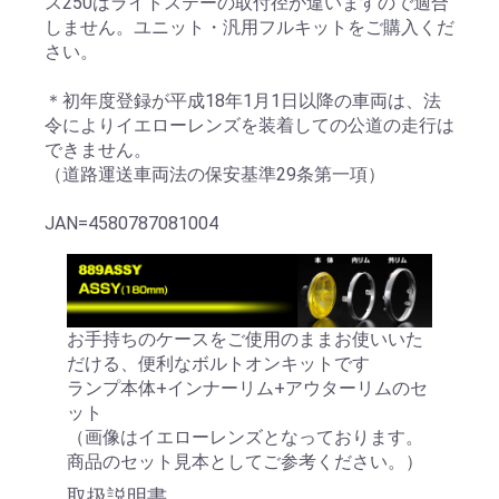
ス250はライトステーの取付径が違いますので適合
しません。ユニット・汎用フルキットをご購入くだ
さい。
＊初年度登録が平成18年1月1日以降の車両は、法
令によりイエローレンズを装着しての公道の走行は
できません。
（道路運送車両法の保安基準29条第一項）
JAN=4580787081004
お手持ちのケースをご使用のままお使いいた
だける、便利なボルトオンキットです
ランプ本体+インナーリム+アウターリムのセ
ット
（画像はイエローレンズとなっております。
商品のセット見本としてご参考ください。）
取扱説明書