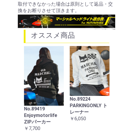
取付できなかった場合は原則として返品・交
換をお断りさせて頂きます。
オススメ商品
889ド
お買い物を続ける
カートへ進む
ランプ
ト イ
ズ ブ
No.89224
ス ホ
PARKINGONLY ト
￥22,00
No.89419
レーナー
ag ZIP
Enjoymotorlife
￥6,050
ZIPパーカー
￥7,700