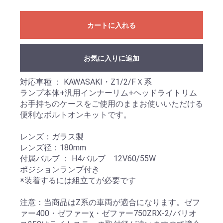
カートに入れる
お気に入りに追加
対応車種 ： KAWASAKI・Z1/2/FＸ系
ランプ本体+汎用インナーリム+ヘッドライトリム
お手持ちのケースをご使用のままお使いいただける
便利なボルトオンキットです。
レンズ：ガラス製
レンズ径：180mm
付属バルブ ： H4バルブ 12V60/55W
ポジションランプ付き
※装着するには組立てが必要です
注意：当商品はZ系の車両が適合になります。ゼフ
ァー400・ゼファーχ・ゼファー750ZRX-2/バリオ