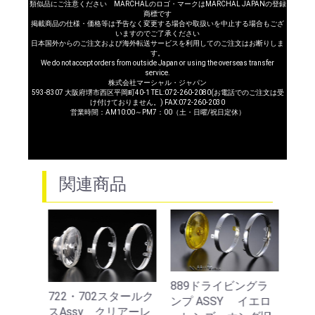
類似品にご注意ください MARCHALのロゴ・マークはMARCHAL JAPANの登録
商標です
掲載商品の仕様・価格等は予告なく変更する場合や取扱いを中止する場合もござ
いますのでご了承ください
日本国外からのご注文および海外転送サービスを利用してのご注文はお断りしま
す。
We do not accept orders from outside Japan or using the overseas transfer
service.
株式会社マーシャル・ジャパン
593-8307 大阪府堺市西区平岡町40-1 TEL:072-260-2080(お電話でのご注文は受
け付けておりません。) FAX:072-260-2030
営業時間：AM10:00～PM7：00（土・日曜/祝日定休）
関連商品
889ドライビングラ
88
ールク
722・702スタールク
ンプ ASSY イエロ
ンプ 
ローレ
スAssy クリアーレ