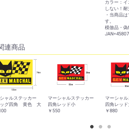
カラー：イ
しない！耐
・当商品は
す。
模倣品・偽
JAN=45807
関連商品
お買い物を続ける
カートへ進む
ーシャルステッカー
マーシャルステッカー
マーシャ
ッグ大
フラッグ赤 小
フラッグ赤
0
￥550
￥1,100