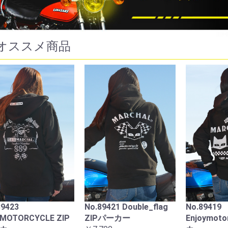
オススメ商品
9ドライビングランプ
722・702スタールクス
721・70
キット イエローレ
フルキット クリアーレ
ASSY 
ズ ブラックケース
ンズ ブラックケース
￥13,200
ダ用
カワサキ用
,000
￥22,000