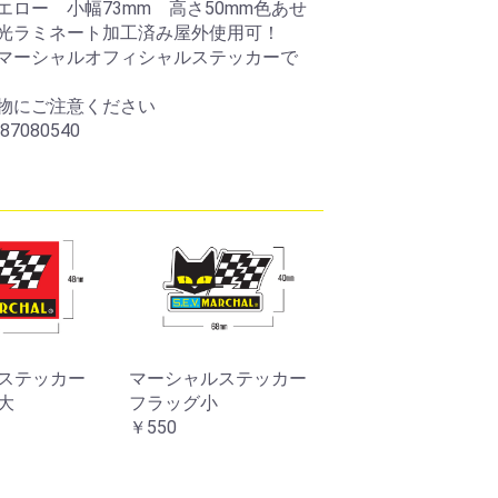
エロー 小幅73mm 高さ50mm色あせ
光ラミネート加工済み屋外使用可！
マーシャルオフィシャルステッカーで
物にご注意ください
87080540
ルステッカー
マーシャルステッカー
マーシャルステ
 大
縦形四角イエローチェッ
Baby inCAR
カー
￥1,100
￥880