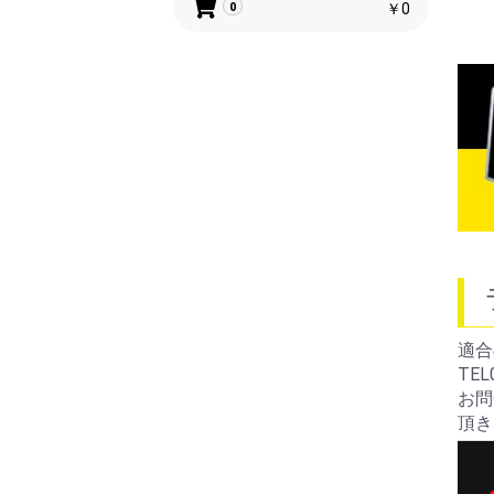
￥0
0
適合
TEL
お問
頂き