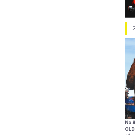
88
フル
ン
ホン
￥22
No.89224
PARKINGONLY トレーナ
ー
No.89419
￥6,050
Enjoymotorlife ZIPパー