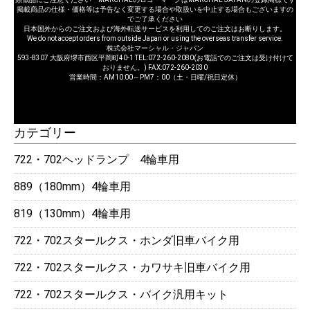
掲載商品の仕様・価格等は予告なく変更する場合や取扱いを中止する場合もございますの
でご了承ください
日本国外からのご注文および海外転送サービスを利用してのご注文はお断りします。
We do not accept orders from outside Japan or using the overseas transfer service.
株式会社マーシャル・ジャパン
593-8307 大阪府堺市西区平岡町40-1 TEL:072-260-2080(お電話でのご注文は受け付けて
おりません。) FAX:072-260-2030
営業時間：AM10:00～PM7：00（土・日曜/祝日定休）
カテゴリー
722・702ヘッドランプ 4輪車用
889（180mm）4輪車用
819（130mm）4輪車用
722・702スタールクス・ホンダ旧車バイク用
722・702スタールクス・カワサキ旧車バイク用
722・702スタールクス・バイク汎用キット