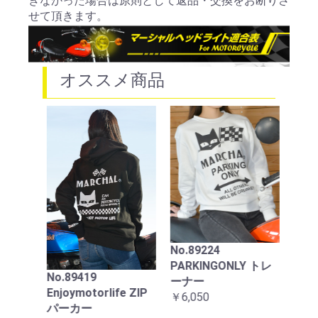
きなかった場合は原則として返品・交換をお断りさ
せて頂きます。
お買い物を続ける
カートへ進む
オススメ商品
88
ンプ
エロ
ック
用
No.89224
￥22,
PARKINGONLY トレ
No.89419
ーナー
ZIPパー
Enjoymotorlife ZIP
￥6,050
パーカー