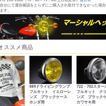
合せにて適合確認をとらずにご購入され取付できなかった場合
ます。
オススメ商品
9ドライビングランプ
722・702スタールクス
721・70
キット イエローレ
フルキット クリアーレ
ASSY 
ズ ブラックケース
ンズ ブラックケース
￥13,200
ダ用
カワサキ用