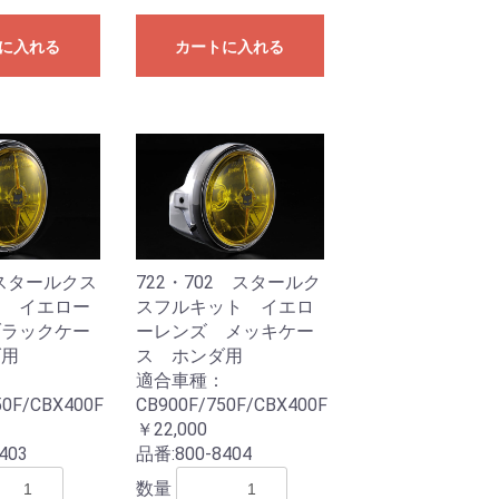
に入れる
カートに入れる
2スタールクス
722・702 スタールク
ト イエロー
スフルキット イエロ
ブラックケー
ーレンズ メッキケー
ダ用
ス ホンダ用
：
適合車種：
50F/CBX400F
CB900F/750F/CBX400F
￥22,000
403
品番:
800-8404
数量