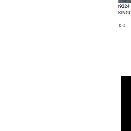
￥22
No.89224
PARKINGONLY トレーナ
ー
No.89419
￥6,050
Enjoymotorlife ZIPパー
カー
￥7,700