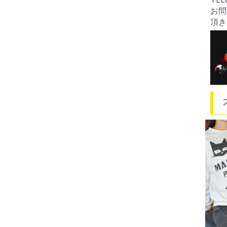
お問
頂き
88
フル
ン
ホン