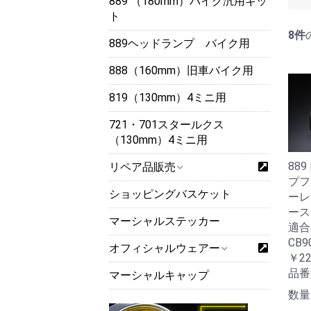
889 （180mm）バイク汎用キッ
ト
8件
889ヘッドランプ バイク用
888（160mm）旧車バイク用
819（130mm）4ミニ用
721・701スタールクス
（130mm）4ミニ用
88
リペア品販売
プフ
ショッピングバスケット
ーレ
ース
マーシャルステッカー
適合
CB9
オフィシャルウェアー
￥22
品番
マーシャルキャップ
数量