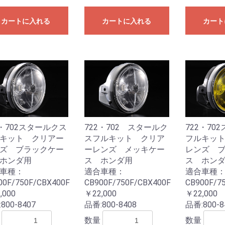
カートに入れる
カートに入れる
カート
2・702スタールクス
722・702 スタールク
722・70
キット クリアー
スフルキット クリア
フルキッ
ズ ブラックケー
ーレンズ メッキケー
レンズ 
ホンダ用
ス ホンダ用
ス ホン
車種：
適合車種：
適合車種
00F/750F/CBX400F
CB900F/750F/CBX400F
CB900F/7
お買い物を続ける
カートへ進む
,000
￥22,000
￥22,000
:
800-8407
品番:
800-8408
品番:
800-8
数量
数量