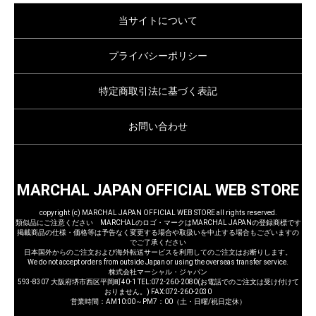
当サイトについて
プライバシーポリシー
特定商取引法に基づく表記
お問い合わせ
MARCHAL JAPAN OFFICIAL WEB STORE
copyright (c) MARCHAL JAPAN OFFICIAL WEB STORE all rights reserved.
類似品にご注意ください MARCHALのロゴ・マークはMARCHAL JAPANの登録商標です
掲載商品の仕様・価格等は予告なく変更する場合や取扱いを中止する場合もございますの
でご了承ください
日本国外からのご注文および海外転送サービスを利用してのご注文はお断りします。
We do not accept orders from outside Japan or using the overseas transfer service.
株式会社マーシャル・ジャパン
593-8307 大阪府堺市西区平岡町40-1 TEL:072-260-2080(お電話でのご注文は受け付けて
おりません。) FAX:072-260-2030
営業時間：AM10:00～PM7：00（土・日曜/祝日定休）