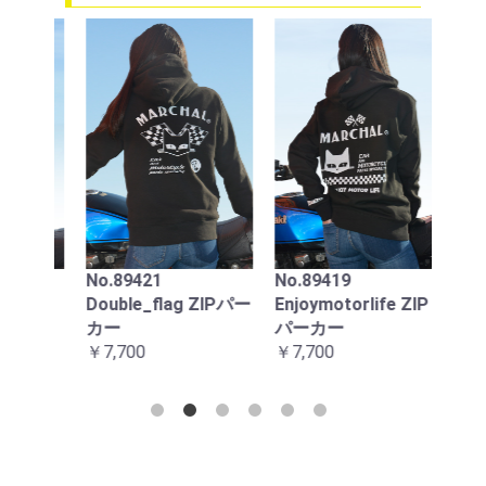
88
ンプ
エロ
ック
用
No.89224
お買い物を続ける
カートへ進む
￥22,
PARKINGONLY トレ
No.89419
ーナー
ZIPパー
Enjoymotorlife ZIP
￥6,050
パーカー
￥7,700