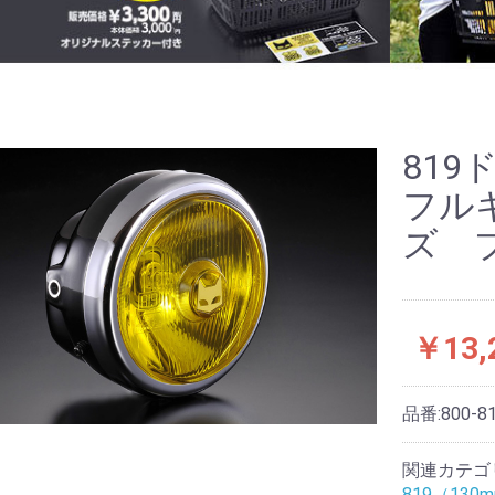
81
フル
ズ 
￥13,
品番:
800-8
関連カテゴ
819（13