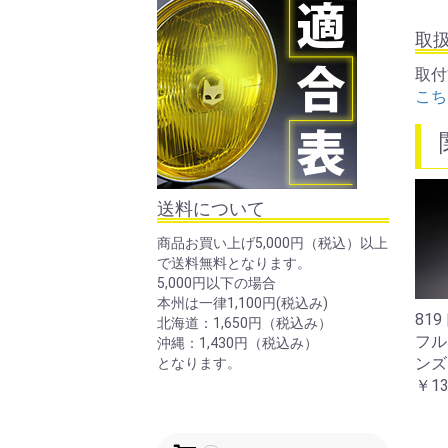
取
取付
こち
送料について
商品お買い上げ5,000円（税込）以上
で送料無料となります。
5,000円以下の場合
本州は一律1,100円(税込み)
819ドライビングランプ
721・701スタールクス
72
北海道：1,650円（税込み）
フルキット クリアーレ
フルキット イエローレ
フル
沖縄：1,430円（税込み）
ンズ メッキケース
ンズ ブラックケース
ンズ
となります。
￥13,200
￥13,200
￥13