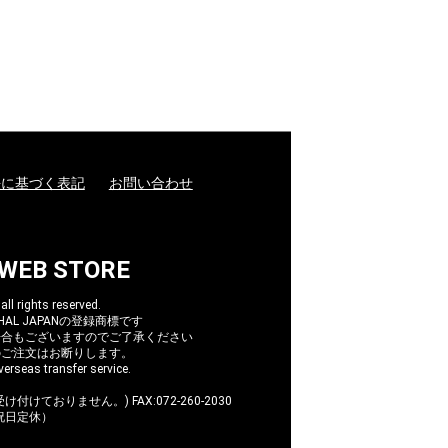
法に基づく表記
お問い合わせ
 WEB STORE
l rights reserved.
AL JAPANの登録商標です
場合もございますのでご了承ください
のご注文はお断りします。
erseas transfer service.
け付けておりません。) FAX:072-260-2030
/祝日定休）