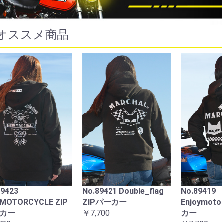
オススメ商品
9ドライビングランプ
722・702スタールクス
721・70
キット イエローレ
フルキット クリアーレ
ASSY 
ズ ブラックケース
ンズ ブラックケース
￥13,200
ダ用
カワサキ用
,000
￥22,000