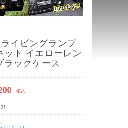
9ドライビングランプ
キット イエローレン
ブラックケース
200
税込
101
リ
0mm）4ミニ用