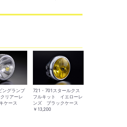
1スタールクス
819/721リム（クリップ
819/721ライト
 クリアーレ
5個付）
黒
キケース
￥2,200
￥4,400