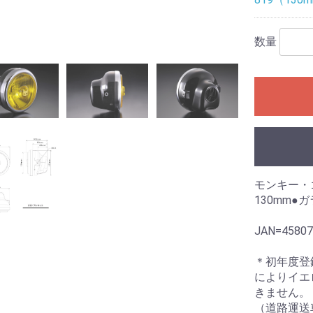
数量
モンキー・
130mm●
JAN=45807
＊初年度登
によりイエ
きません。
（道路運送