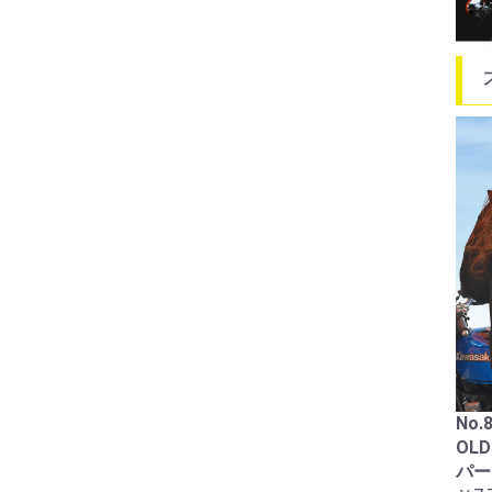
88
フル
ン
ホン
￥22
No.89224
PARKINGONLY トレーナ
ー
No.89419
￥6,050
Enjoymotorlife ZIPパー
カー