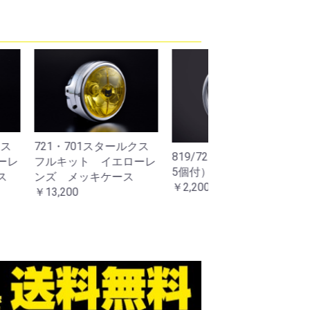
1スタールクス
819/721リム（クリップ
819/721ライト
 イエローレ
5個付）
黒
キケース
￥2,200
￥4,400