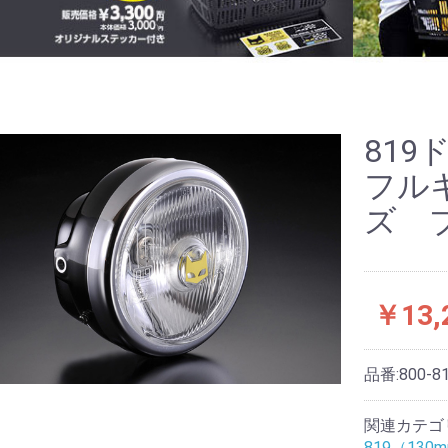
81
フル
ズ 
￥13,
品番:
800-8
関連カテゴ
819（13