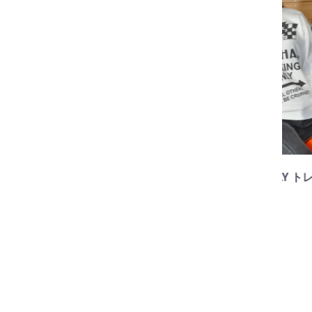
88
フル
ン
ホン
￥22
No.89224
PARKINGONLY トレーナ
ー
No.89419
￥6,050
Enjoymotorlife ZIPパー
カー
￥7,700