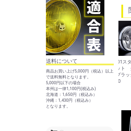
送料について
819ドライビングランプ
721・701スタールクス
72
フルキット イエローレ
フルキット クリアーレ
フル
商品お買い上げ5,000円（税込）以上
ンズ メッキケース
ンズ ブラックケース
ンズ
で送料無料となります。
￥13,200
￥13,200
￥13
5,000円以下の場合
本州は一律1,100円(税込み)
北海道：1,650円（税込み）
沖縄：1,430円（税込み）
となります。