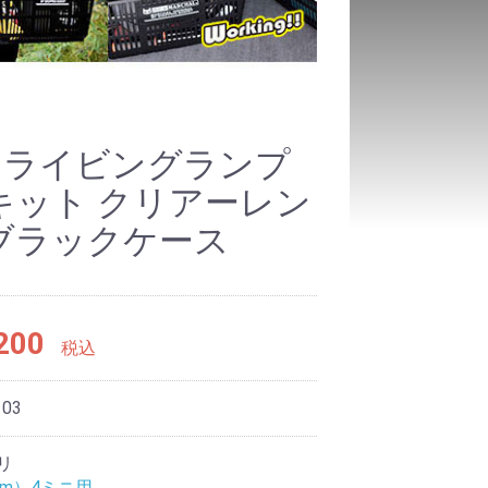
9ドライビングランプ
キット クリアーレン
ブラックケース
200
税込
103
リ
0mm）4ミニ用