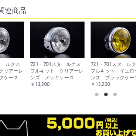
関連商品
1・701スタールクス
721・701スタールクス
721・70
キット クリアーレ
フルキット イエローレ
フルキット
お買い物を続ける
カートへ進む
 メッキケース
ンズ ブラックケース
ンズ メッ
,200
￥13,200
￥13,200